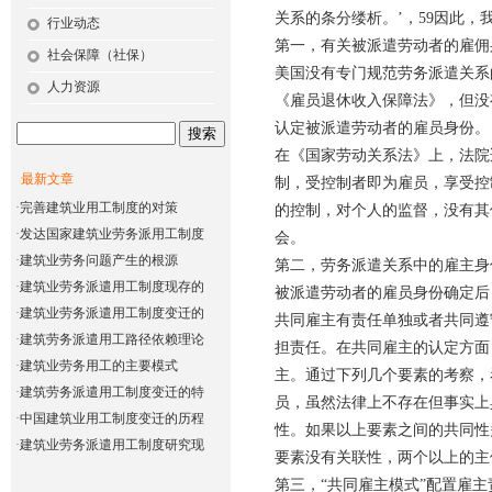
关系的条分缕析。’，59因此
行业动态
第一，有关被派遣劳动者的雇佣
社会保障（社保）
美国没有专门规范劳务派遣关系
人力资源
《雇员退休收入保障法》，但没
认定被派遣劳动者的雇员身份。
在《国家劳动关系法》上，法院
最新文章
制，受控制者即为雇员，享受控
·
完善建筑业用工制度的对策
的控制，对个人的监督，没有其
·
发达国家建筑业劳务派用工制度
会。
·
建筑业劳务问题产生的根源
第二，劳务派遣关系中的雇主身
·
建筑业劳务派遣用工制度现存的
被派遣劳动者的雇员身份确定后
·
建筑业劳务派遣用工制度变迁的
共同雇主有责任单独或者共同遵
·
建筑劳务派遣用工路径依赖理论
担责任。在共同雇主的认定方面
·
建筑业劳务用工的主要模式
主。通过下列几个要素的考察，
·
建筑劳务派遣用工制度变迁的特
员，虽然法律上不存在但事实上
·
中国建筑业用工制度变迁的历程
性。如果以上要素之间的共同性
·
建筑业劳务派遣用工制度研究现
要素没有关联性，两个以上的主
第三，“共同雇主模式”配置雇