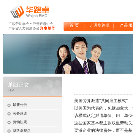
首 页
走进华路卓
产品服
美国
劳务派遣
“共同雇主模式”
最新公告
以美国为代表的，包括加拿大、
劳务派遣
该模式认定派遣单位、用工单位
劳动法规
这些国家基本都主张双重劳动关
要派企业的法律责任，而不是基
华路卓观点