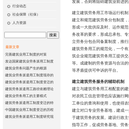
发展，否则将阻碍建筑业前进的
行业动态
建立
建筑劳务
用工市场运行机制
社会保障（社保）
建立和规范建筑劳务分包制度，
人力资源
形成一大批供应及时、运作规范
务改革的要求，形成总承包、专
立劳务分包合同备案制度，推行
最新文章
建筑劳务用工的规范化，一个有
·
完善建筑业用工制度的对策
筑企业规范建筑劳务用工提供交
·
发达国家建筑业劳务派用工制度
等。成建制的劳务资源与合法的
·
建筑业劳务问题产生的根源
等矛盾提供可申诉的平台。
·
建筑业劳务派遣用工制度现存的
建立建筑劳务服务的辅助机制
·
建筑业劳务派遣用工制度变迁的
建立与建筑劳务用工相配套的建
·
建筑劳务派遣用工路径依赖理论
·
建筑业劳务用工的主要模式
对农民工信息管理也应该施行网
·
建筑劳务派遣用工制度变迁的特
工单位的查询和使用，也使得农
·
中国建筑业用工制度变迁的历程
建立对口专业劳务基地，建成一
·
建筑业劳务派遣用工制度研究现
于建筑劳务的发展。建设行政主
指导工作，促成劳务基地、劳务