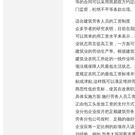
等的合同可以采用简易双方约定
门监督，杜绝不平等条款出现。
适合建筑劳务人员的工资制度
众多学者的研究表明，目前在我
可以简单的用工资水平来表示，研
业状态而言提高工资，一方面可
建筑业的劳动生产率。根据建筑
建筑业农民工所处的一线作业环
项法规保障人民最低生活状态。
度规定农民工的最低工资标准并
贴或津贴;这样既可以满足维持
商恶性低价竞标，使其在改善职
具体实施方面:施行劳务人员工
正由包工头发放工资的支付方式
业分包企业按月把足额建筑劳务
劳务分包公司按时、足额的做好
企业应将一定比例的款项存入该
功经验。例如:加拿大等国要求