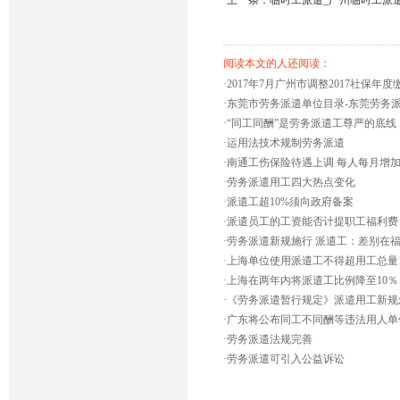
·
上一条：临时工派遣_广州临时工派
阅读本文的人还阅读：
·
2017年7月广州市调整2017社保年
·
东莞市劳务派遣单位目录-东莞劳务
·
“同工同酬”是劳务派遣工尊严的底线
·
运用法技术规制劳务派遣
·
南通工伤保险待遇上调 每人每月增加1
·
劳务派遣用工四大热点变化
·
派遣工超10%须向政府备案
·
派遣员工的工资能否计提职工福利费
·
劳务派遣新规施行 派遣工：差别在
·
上海单位使用派遣工不得超用工总量1
·
上海在两年内将派遣工比例降至10％
·
《劳务派遣暂行规定》派遣用工新规
·
广东将公布同工不同酬等违法用人单
·
劳务派遣法规完善
·
劳务派遣可引入公益诉讼