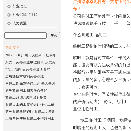
广州华路卓现拥有一支专业的全
行业动态
作！
社会保障（社保）
公司临时工严格遵守企业的相关
人力资源
快速输送熟手（技工、手工、普
什么叫短工,临时工
临时工是指临时招聘的工人，与
最新文章
·
2017年7月广州市调整2017社保年
临时工就是暂时在单位工作的人
·
东莞市劳务派遣单位目录-东莞劳
能，但要有双方达成共识的前提
·
“同工同酬”是劳务派遣工尊严
垄断行业里的那些不是正式在编
·
运用法技术规制劳务派遣
的多，拿的多，心理至少平衡，
·
南通工伤保险待遇上调 每人每月
一，委实可怜。
·
劳务派遣用工四大热点变化
企业在临时性、季节性岗位上都
·
派遣工超10%须向政府备案
的廉价劳动力(工资低、无升工
·
派遣员工的工资能否计提职工福
量使用临时工。
·
劳务派遣新规施行 派遣工：差别
·
上海单位使用派遣工不得超用工
短工,临时工 是我国计划经济
时聘用的短期工人，也包含事业